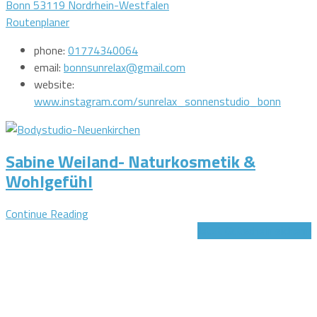
Bonn 53119 Nordrhein-Westfalen
Routenplaner
phone:
01774340064
email:
bonnsunrelax@gmail.com
website:
www.instagram.com/sunrelax_sonnenstudio_bonn
Sabine Weiland- Naturkosmetik &
Wohlgefühl
Continue Reading
Jetzt Gutschein sichern!