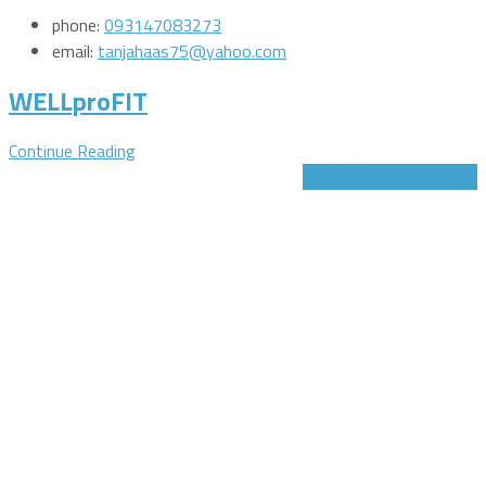
phone:
093147083273
email:
tanjahaas75@yahoo.com
WELLproFIT
Continue Reading
Jetzt Gutschein sichern!