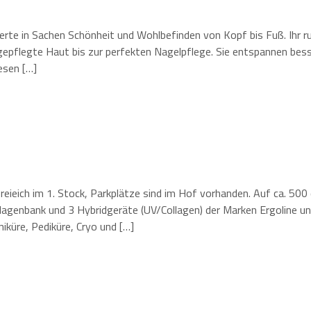
erte in Sachen Schönheit und Wohlbefinden von Kopf bis Fuß. Ih
d gepflegte Haut bis zur perfekten Nagelpflege. Sie entspannen bes
esen […]
Dreieich im 1. Stock, Parkplätze sind im Hof vorhanden. Auf ca. 5
lagenbank und 3 Hybridgeräte (UV/Collagen) der Marken Ergoline u
küre, Pediküre, Cryo und […]