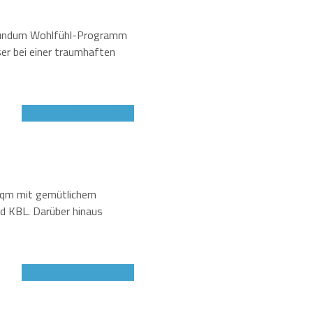
r rundum Wohlfühl-Programm
ser bei einer traumhaften
Jetzt Gutschein sichern!
00 qm mit gemütlichem
nd KBL. Darüber hinaus
Jetzt Gutschein sichern!