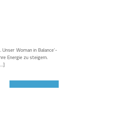
t. Unser ‚Woman in Balance‘-
re Energie zu steigern.
[…]
Jetzt Gutschein sichern!