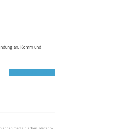
wendung an. Komm und
Jetzt Gutschein sichern!
hlenden medizinischen, placebo-