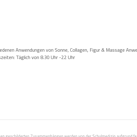
chiedenen Anwendungen von Sonne, Collagen, Figur & Massage An
zeiten: Täglich von 8.30 Uhr -22 Uhr
den geschilderten Zusammenhängen werden von der Schulmedizin aufgrund fe