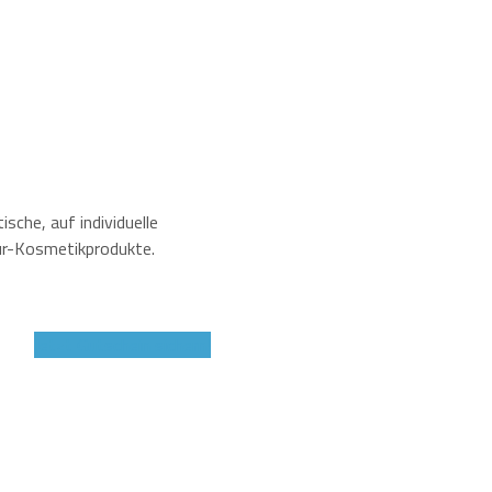
che, auf individuelle
ur-Kosmetikprodukte.
Jetzt Gutschein sichern!