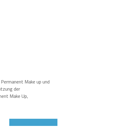
on Permanent Make up und
ützung der
anent Make Up,
Jetzt Gutschein sichern!